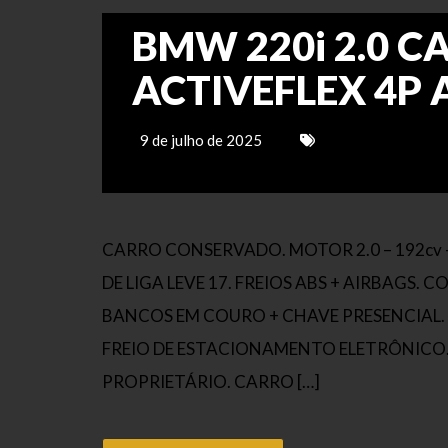
BMW 220i 2.0 C
ACTIVEFLEX 4P
9 de julho de 2025
CARRO CONSERVADO. MOTOR 2.0 – 192cv 
DE LIGA LEVE 17. FREIOS ABS + AIRBAGS.
BANCOS EM COURO + CHAVE PRESENCIAL. 
FREIO DE ESTACIONAMENTO ELETRÔNICO.
PROPRIETÁRIO. CARRO […]