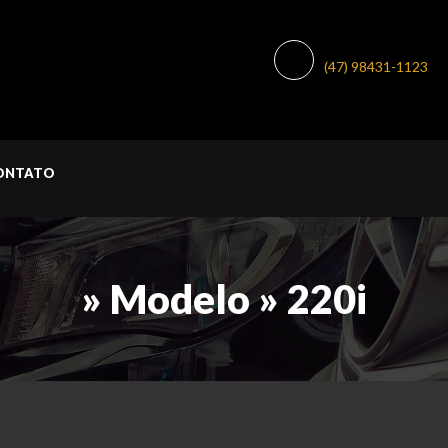
WHATSAPP:
(47) 98431-1123
ONTATO
» Modelo » 220i