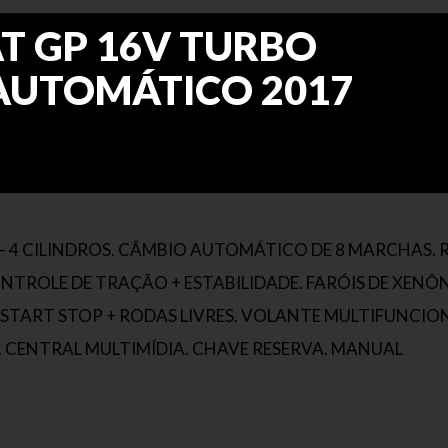
AT GP 16V TURBO
 AUTOMÁTICO 2017
– 4 CILINDROS. CÂMBIO AUTOMÁTICO DE 8 MARCHAS.
 CONTROLE DE TRAÇÃO + ESTABILIDADE. FARÓIS DE XENÔ
START STOP + RODAS LIVRES. VOLANTE MULTIFUNCIO
 CENTRAL MULTIMÍDIA. CHAVE RESERVA. MANUAL