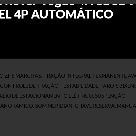
 Rover Vogue 4.4 SE SD
SEL 4P AUTOMÁTICO
MBIO ZF 8 MARCHAS. TRAÇÃO INTEGRAL PERMANENTE AW
G. CONTROLE DE TRAÇÃO + ESTABILIDADE. FAROIS BIXE
 FREIO DE ESTACIONAMENTO ELÉTRICO. SUSPENÇÃO
PANORAMICO. SOM MERIDIAN. CHAVE RESERVA. MANUA