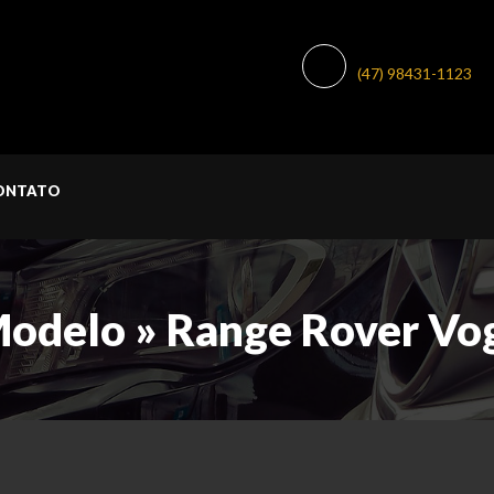
WHATSAPP:
(47) 98431-1123
ONTATO
Modelo » Range Rover Vo