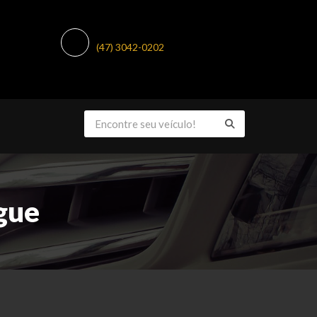
TELEFONE:
(47) 3042-0202
gue