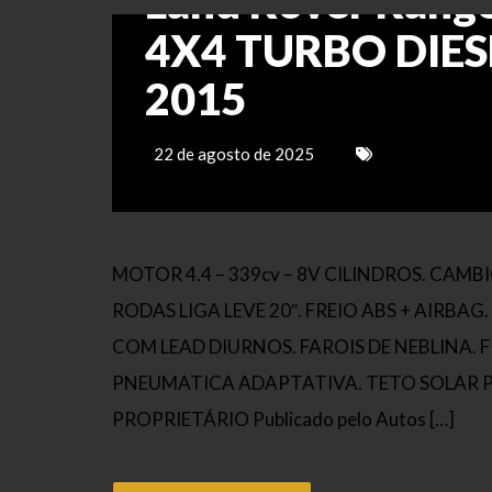
Land Rover Range
4X4 TURBO DIE
2015
22 de agosto de 2025
MOTOR 4.4 – 339cv – 8V CILINDROS. CA
RODAS LIGA LEVE 20″. FREIO ABS + AIRBA
COM LEAD DIURNOS. FAROIS DE NEBLINA.
PNEUMATICA ADAPTATIVA. TETO SOLAR 
PROPRIETÁRIO Publicado pelo Autos […]