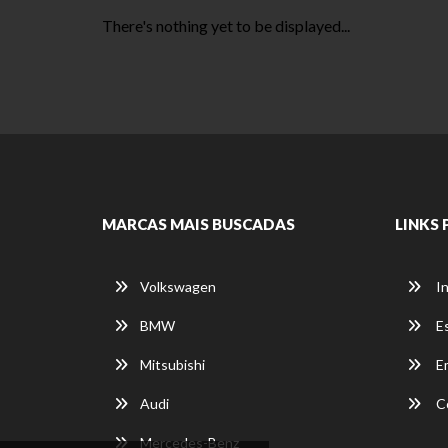
There's nothing yet to be displayed...
MARCAS MAIS BUSCADAS
LINKS 
Volkswagen
In
BMW
E
Mitsubishi
E
Audi
C
Mercedes-Benz