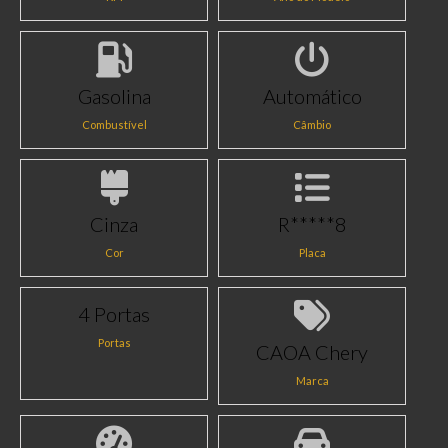
Gasolina
Automático
Combustível
Câmbio
Cinza
R*****8
Cor
Placa
4 Portas
Portas
CAOA Chery
Marca