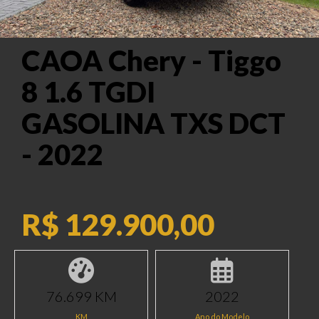
CAOA Chery - Tiggo
8 1.6 TGDI
GASOLINA TXS DCT
- 2022
R$ 129.900,00
76.699 KM
2022
KM
Ano do Modelo