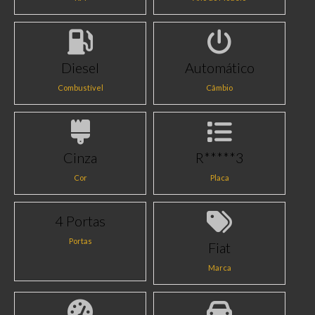
Diesel
Automático
Combustível
Câmbio
Cinza
R*****3
Cor
Placa
4 Portas
Portas
Fiat
Marca