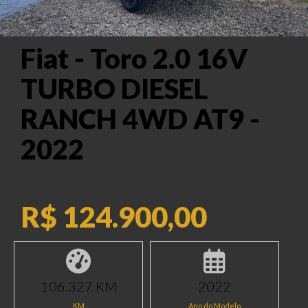
Fiat - Toro 2.0 16V
TURBO DIESEL
RANCH 4WD AT9 -
2022
R$ 124.900,00
106.327 KM
2022
KM
Ano do Modelo